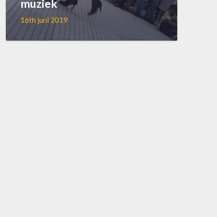
muziek
16th juni 2019